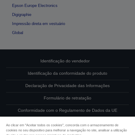
Epson Europe Electronics
Digigraphie
Impressão direta em vestuário
Global
Identificação do vendedor
Identificação da conformidade do produto
Declaração de Privacidade das Informações
Formulário de retratação
Conformidade com o Regulamento de Dados da UE
Contacte-nos sobre os seus dados
Ao clicar em "Aceitar todos os cookies", concorda com o armazenamento de
cookies no seu dispositivo para melhorar a navegação no site, analisar a utilização