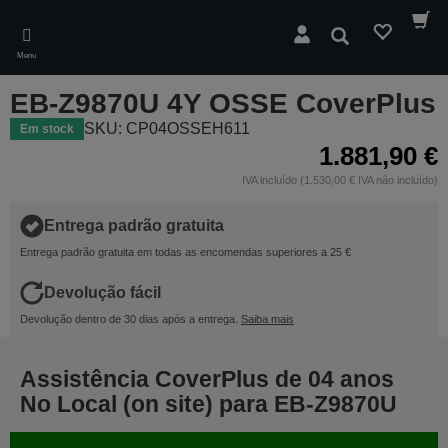
Skip
to
Pesquisar
main
Menu
content
EB-Z9870U 4Y OSSE CoverPlus
SKU: CP04OSSEH611
Em stock
1.881,90 €
IVA incluído (1.530,00 € IVA não incluído)
Entrega padrão gratuita
Entrega padrão gratuita em todas as encomendas superiores a 25 €
Devolução fácil
Devolução dentro de 30 dias após a entrega.
Saiba mais
Assistência CoverPlus de 04 anos
No Local (on site) para EB-Z9870U