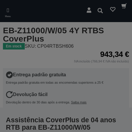
Skip
to
Pesquisar
main
Menu
content
EB-Z11000/W/05 4Y RTBS
CoverPlus
SKU: CP04RTBSH606
Em stock
943,34 €
IVA incluído (766,94 € IVA não incluído)
Entrega padrão gratuita
Entrega padrão gratuita em todas as encomendas superiores a 25 €
Devolução fácil
Devolução dentro de 30 dias após a entrega.
Saiba mais
Assistência CoverPlus de 04 anos
RTB para EB-Z11000/W/05