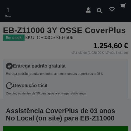
Skip
to
Pesquisar
main
Menu
content
EB-Z11000 3Y OSSE CoverPlus
SKU: CP03OSSEH606
Em stock
1.254,60 €
IVA incluído (1.020,00 € IVA não incluído)
Entrega padrão gratuita
Entrega padrão gratuita em todas as encomendas superiores a 25 €
Devolução fácil
Devolução dentro de 30 dias após a entrega.
Saiba mais
Assistência CoverPlus de 03 anos
No Local (on site) para EB-Z11000