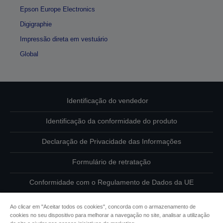
Epson Europe Electronics
Digigraphie
Impressão direta em vestuário
Global
Identificação do vendedor
Identificação da conformidade do produto
Declaração de Privacidade das Informações
Formulário de retratação
Conformidade com o Regulamento de Dados da UE
Contacte-nos sobre os seus dados
Ao clicar em "Aceitar todos os cookies", concorda com o armazenamento de
cookies no seu dispositivo para melhorar a navegação no site, analisar a utilização