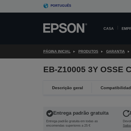
Skip
PORTUGUÊS
to
main
content
CASA
EMP
PÁGINA INICIAL
PRODUTOS
GARANTIA
EB-Z10005 3Y OSSE C
Descrição geral
Compatibilida
Entrega padrão gratuita
Entrega padrão gratuita em todas as
Devol
encomendas superiores a 25 €
Saiba