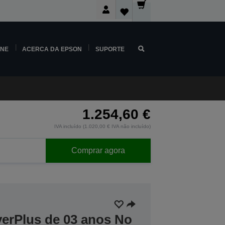
INE
ACERCA DA EPSON
SUPORTE
1.254,60 €
IVA incluído (1.020,00 € IVA não incluído)
Comprar agora
verPlus de 03 anos No