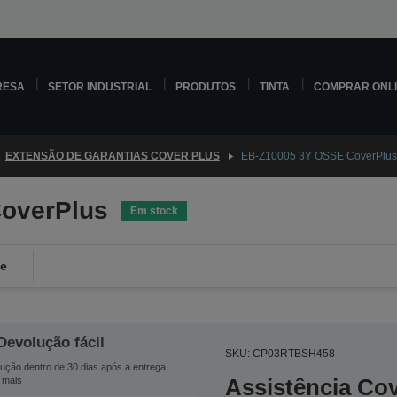
RESA
SETOR INDUSTRIAL
PRODUTOS
TINTA
COMPRAR ONL
EXTENSÃO DE GARANTIAS COVER PLUS
EB-Z10005 3Y OSSE CoverPlus
overPlus
Em stock
de
Devolução fácil
SKU: CP03RTBSH458
ução dentro de 30 dias após a entrega.
Assistência Co
 mais