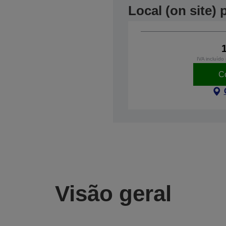
Local (on site)
IVA incluído
C
Visão geral