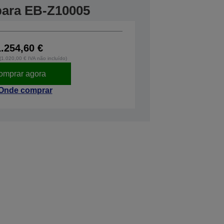
 para EB-Z10005
1.254,60 €
 (1.020,00 € IVA não incluído)
omprar agora
Onde comprar