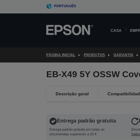
Skip
PORTUGUÊS
to
main
content
CASA
EMP
PÁGINA INICIAL
PRODUTOS
GARANTIA
EB-X49 5Y OSSW Cov
Descrição geral
Compatibilida
Entrega padrão gratuita
Entrega padrão gratuita em todas as
Devol
encomendas superiores a 25 €
Saiba