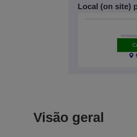
Local (on site)
IVA incluíd
C
Visão geral