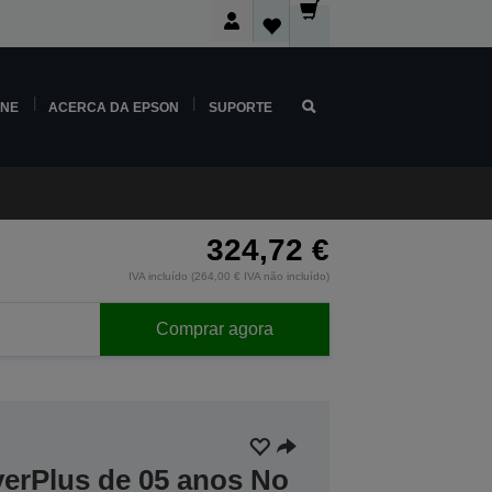
INE
ACERCA DA EPSON
SUPORTE
324,72 €
IVA incluído (264,00 € IVA não incluído)
Comprar agora
verPlus de 05 anos No