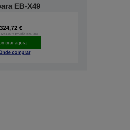
 para EB-X49
324,72 €
o (264,00 € IVA não incluído)
omprar agora
Onde comprar