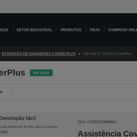
RESA
SETOR INDUSTRIAL
PRODUTOS
TINTA
COMPRAR ONL
EXTENSÃO DE GARANTIAS COVER PLUS
EB-X49 5Y OSSW CoverPlus
erPlus
Em stock
de
Devolução fácil
SKU: CP05OSSWH982
ução dentro de 30 dias após a entrega.
Assistência Co
 mais