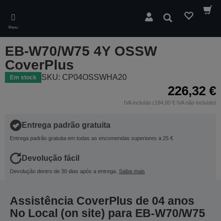
Skip
to
Pesquisar
main
Menu
content
EB-W70/W75 4Y OSSW
CoverPlus
SKU: CP04OSSWHA20
Em stock
226,32 €
IVA incluído (184,00 € IVA não incluído)
Entrega padrão gratuita
Entrega padrão gratuita em todas as encomendas superiores a 25 €
Devolução fácil
Devolução dentro de 30 dias após a entrega.
Saiba mais
Assistência CoverPlus de 04 anos
No Local (on site) para EB-W70/W75