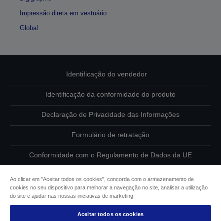
Impressão direta em vestuário
Global
Identificação do vendedor
Identificação da conformidade do produto
Declaração de Privacidade das Informações
Formulário de retratação
Conformidade com o Regulamento de Dados da UE
Contacte-nos sobre os seus dados
Ao clicar em "Aceitar todos os cookies", concorda com o armazenamento de
cookies no seu dispositivo para melhorar a navegação no site, analisar a utilização
Informações sobre cookies
do site e ajudar nas nossas iniciativas de marketing.
Aceitar todos os cookies
Compromisso da Epson para com a acessibilidade