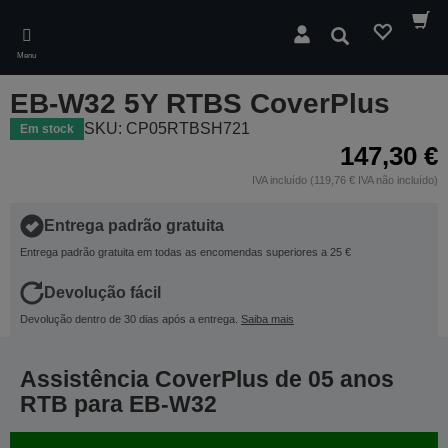
Skip
to
Pesquisar
main
Menu
content
EB-W32 5Y RTBS CoverPlus
SKU: CP05RTBSH721
Em stock
147,30 €
IVA incluído (119,76 € IVA não incluído)
Entrega padrão gratuita
Entrega padrão gratuita em todas as encomendas superiores a 25 €
Devolução fácil
Devolução dentro de 30 dias após a entrega.
Saiba mais
Assistência CoverPlus de 05 anos
RTB para EB-W32