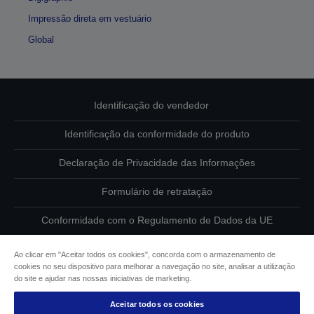
Impressão direta em vestuário
Global
Identificação do vendedor
Identificação da conformidade do produto
Declaração de Privacidade das Informações
Formulário de retratação
Conformidade com o Regulamento de Dados da UE
Contacte-nos sobre os seus dados
Ao clicar em "Aceitar todos os cookies", concorda com o armazenamento de
cookies no seu dispositivo para melhorar a navegação no site, analisar a utilização
Informações sobre cookies
do site e ajudar nas nossas iniciativas de marketing.
Aceitar todos os cookies
Compromisso da Epson para com a acessibilidade