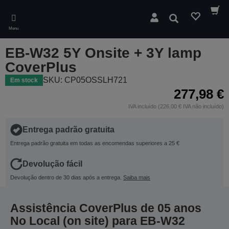
Skip
to
Pesquisar
main
Menu
content
EB-W32 5Y Onsite + 3Y lamp
CoverPlus
SKU: CP05OSSLH721
Em stock
277,98 €
IVA incluído (226,00 € IVA não incluído)
Entrega padrão gratuita
Entrega padrão gratuita em todas as encomendas superiores a 25 €
Devolução fácil
Devolução dentro de 30 dias após a entrega.
Saiba mais
Assistência CoverPlus de 05 anos
No Local (on site) para EB-W32