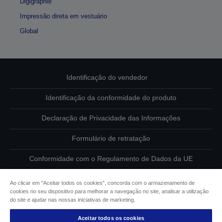
Digigraphie
Impressão direta em vestuário
Global
Identificação do vendedor
Identificação da conformidade do produto
Declaração de Privacidade das Informações
Formulário de retratação
Conformidade com o Regulamento de Dados da UE
Contacte-nos sobre os seus dados
Ao clicar em "Aceitar todos os cookies", concorda com o armazenamento de
cookies no seu dispositivo para melhorar a navegação no site, analisar a utilização
Informações sobre cookies
do site e ajudar nas nossas iniciativas de marketing.
Aceitar todos os cookies
Compromisso da Epson para com a acessibilidade