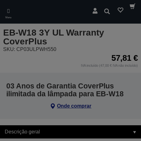
Skip
to
Pesquisar
main
Menu
content
EB-W18 3Y UL Warranty
CoverPlus
SKU: CP03ULPWH550
57,81 €
IVA incluído (47,00 € IVA não incluído)
03 Anos de Garantia CoverPlus
ilimitada da lâmpada para EB-W18
Onde comprar
Descrição geral