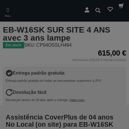
Skip
to
Pesquisar
main
Menu
content
EB-W16SK SUR SITE 4 ANS
avec 3 ans lampe
SKU: CP04OSSLH494
Em stock
615,00 €
IVA incluído (500,00 € IVA não incluído)
Entrega padrão gratuita
Entrega padrão gratuita em todas as encomendas superiores a 25 €
Devolução fácil
Devolução dentro de 30 dias após a entrega.
Saiba mais
Assistência CoverPlus de 04 anos
No Local (on site) para EB-W16SK