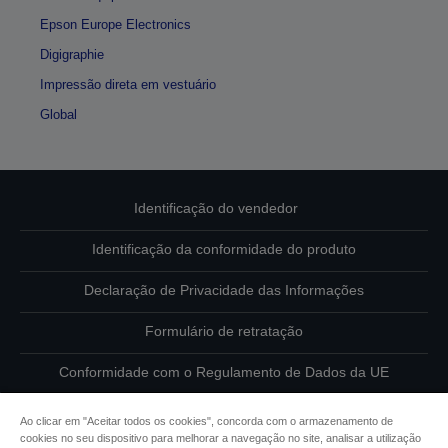
Epson Europe Electronics
Digigraphie
Impressão direta em vestuário
Global
Identificação do vendedor
Identificação da conformidade do produto
Declaração de Privacidade das Informações
Formulário de retratação
Conformidade com o Regulamento de Dados da UE
Contacte-nos sobre os seus dados
Ao clicar em "Aceitar todos os cookies", concorda com o armazenamento de
cookies no seu dispositivo para melhorar a navegação no site, analisar a utilização