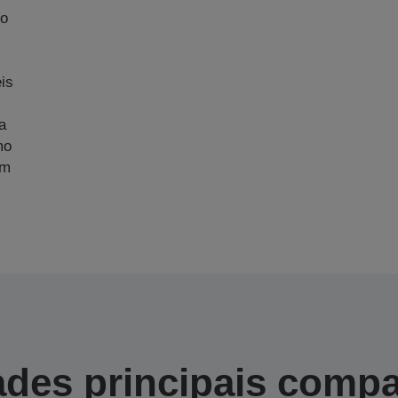
No
m
is
a
mo
am
des principais compa