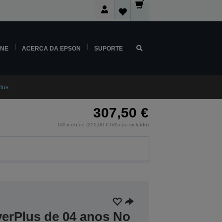
INE
ACERCA DA EPSON
SUPORTE
lus
307,50 €
IVA incluído (250,00 € IVA não incluído)
verPlus de 04 anos No