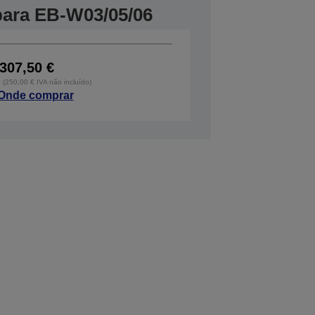
 para EB-W03/05/06
307,50 €
o (250,00 € IVA não incluído)
Onde comprar