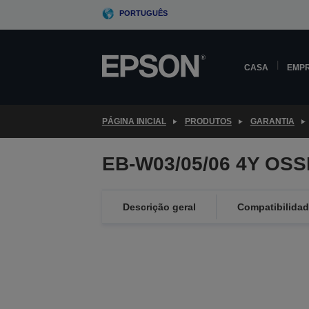
Skip
PORTUGUÊS
to
main
content
CASA
EMP
PÁGINA INICIAL
PRODUTOS
GARANTIA
EB-W03/05/06 4Y OSS
Descrição geral
Compatibilida