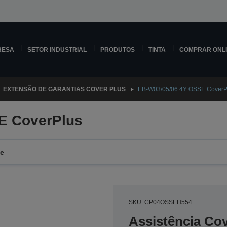
RESA
SETOR INDUSTRIAL
PRODUTOS
TINTA
COMPRAR ONL
EXTENSÃO DE GARANTIAS COVER PLUS
EB-W03/05/06 4Y OSSE CoverP
E CoverPlus
de
SKU: CP04OSSEH554
Assistência Co