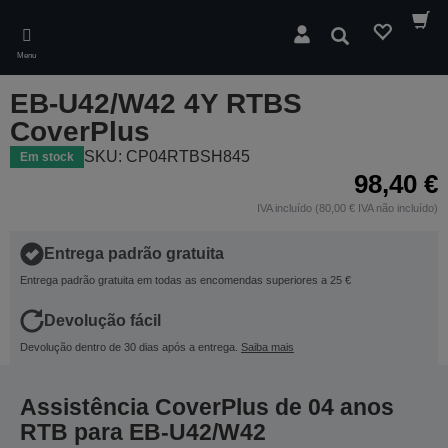
Skip
to
Pesquisar
main
Menu
content
EB-U42/W42 4Y RTBS
CoverPlus
SKU: CP04RTBSH845
Em stock
98,40 €
IVA incluído (80,00 € IVA não incluído)
Entrega padrão gratuita
Entrega padrão gratuita em todas as encomendas superiores a 25 €
Devolução fácil
Devolução dentro de 30 dias após a entrega.
Saiba mais
Assistência CoverPlus de 04 anos
RTB para EB-U42/W42