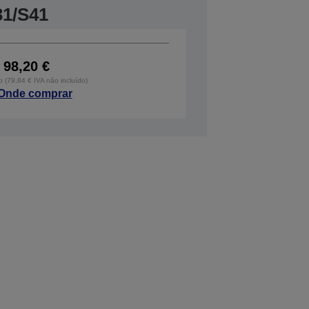
31/S41
98,20 €
o (79,84 € IVA não incluído)
Onde comprar