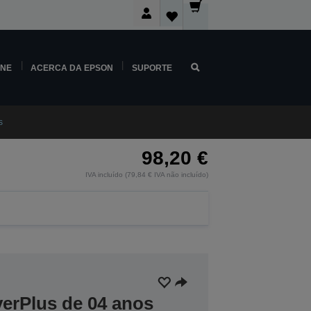
INE
ACERCA DA EPSON
SUPORTE
s
98,20 €
IVA incluído (79,84 € IVA não incluído)
verPlus de 04 anos