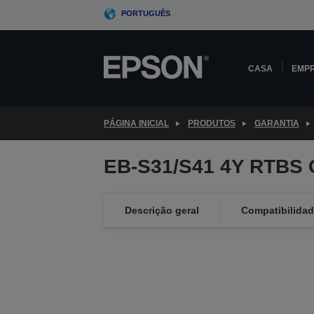
Skip
PORTUGUÊS
to
main
content
CASA
EMP
PÁGINA INICIAL
PRODUTOS
GARANTIA
EB-S31/S41 4Y RTBS 
Descrição geral
Compatibilida