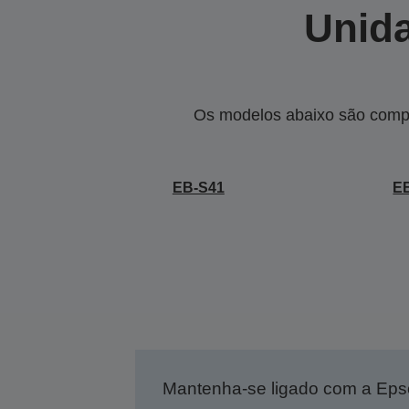
Unida
Os modelos abaixo são compa
EB-S41
E
Mantenha-se ligado com a Ep