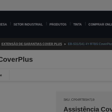
RESA
SETOR INDUSTRIAL
PRODUTOS
TINTA
COMPRAR ONL
EXTENSÃO DE GARANTIAS COVER PLUS
EB-S31/S41 4Y RTBS CoverPlu
CoverPlus
de
SKU: CP04RTBSH719
Assistência Co