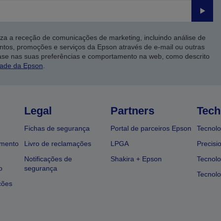
Enviar
iza a receção de comunicações de marketing, incluindo análise de
ntos, promoções e serviços da Epson através de e-mail ou outras
ase nas suas preferências e comportamento na web, como descrito
dade da Epson
.
Legal
Partners
Tech
Fichas de segurança
Portal de parceiros Epson
Tecnolo
amento
Livro de reclamações
LPGA
Precisi
Notificações de
Shakira + Epson
Tecnolo
o
segurança
Tecnolo
ções