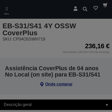
Skip
to
Pesquisar
main
Menu
content
EB-S31/S41 4Y OSSW
CoverPlus
SKU: CP04OSSWH719
236,16 €
IVA incluído (192,00 € IVA não incluído)
Assistência CoverPlus de 04 anos
No Local (on site) para EB-S31/S41
Onde comprar
Descrição geral