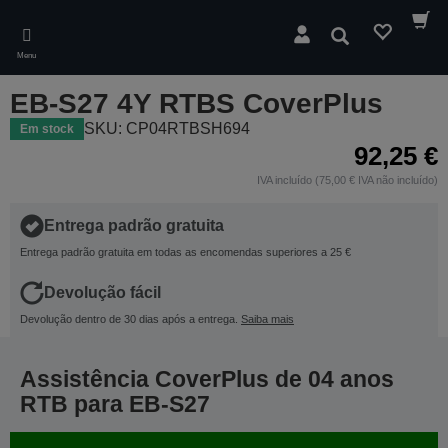
Skip
to
Pesquisar
main
Menu
content
EB-S27 4Y RTBS CoverPlus
SKU: CP04RTBSH694
Em stock
92,25 €
IVA incluído (75,00 € IVA não incluído)
Entrega padrão gratuita
Entrega padrão gratuita em todas as encomendas superiores a 25 €
Devolução fácil
Devolução dentro de 30 dias após a entrega.
Saiba mais
Assistência CoverPlus de 04 anos
RTB para EB-S27