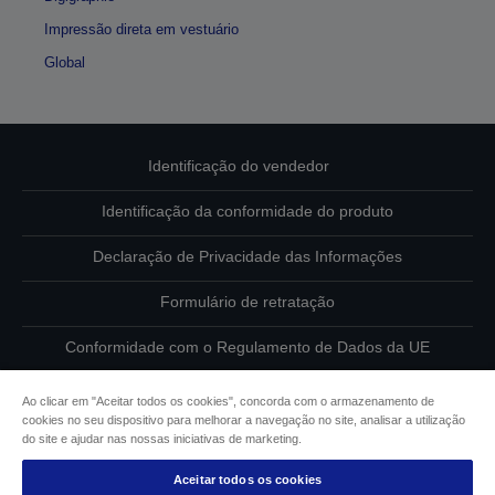
Impressão direta em vestuário
Global
Identificação do vendedor
Identificação da conformidade do produto
Declaração de Privacidade das Informações
Formulário de retratação
Conformidade com o Regulamento de Dados da UE
Contacte-nos sobre os seus dados
Ao clicar em "Aceitar todos os cookies", concorda com o armazenamento de
cookies no seu dispositivo para melhorar a navegação no site, analisar a utilização
Informações sobre cookies
do site e ajudar nas nossas iniciativas de marketing.
Aceitar todos os cookies
Compromisso da Epson para com a acessibilidade