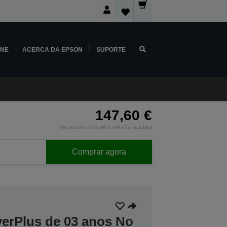
INE
ACERCA DA EPSON
SUPORTE
147,60 €
IVA incluído (120,00 € IVA não incluído)
Comprar agora
verPlus de 03 anos No