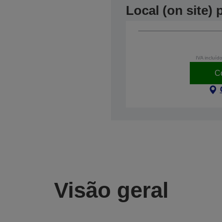
Local (on site)
IVA incluíd
C
Visão geral