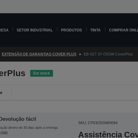
RESA
SETOR INDUSTRIAL
PRODUTOS
TINTA
COMPRAR ONL
EXTENSÃO DE GARANTIAS COVER PLUS
EB-S27 3Y OSSW CoverPlus
erPlus
Em stock
de
Devolução fácil
SKU: CP03OSSWH694
ução dentro de 30 dias após a entrega.
Assistência Co
 mais