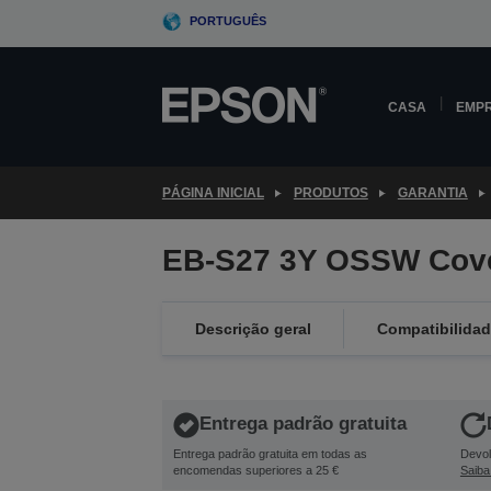
Skip
PORTUGUÊS
to
main
content
CASA
EMP
PÁGINA INICIAL
PRODUTOS
GARANTIA
EB-S27 3Y OSSW Cov
Descrição geral
Compatibilida
Entrega padrão gratuita
Entrega padrão gratuita em todas as
Devol
encomendas superiores a 25 €
Saiba