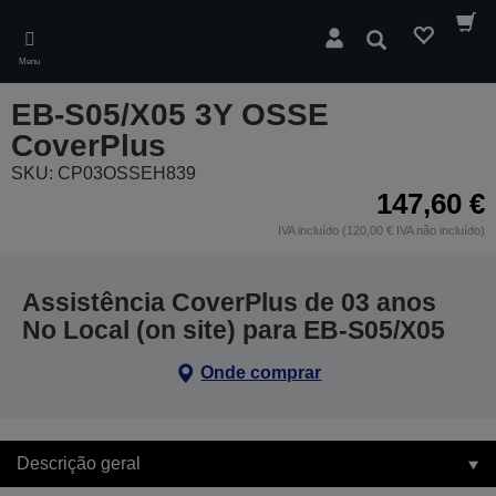
Skip
to
Pesquisar
main
Menu
content
EB-S05/X05 3Y OSSE
CoverPlus
SKU: CP03OSSEH839
147,60 €
IVA incluído (120,00 € IVA não incluído)
Assistência CoverPlus de 03 anos
No Local (on site) para EB-S05/X05
Onde comprar
Descrição geral