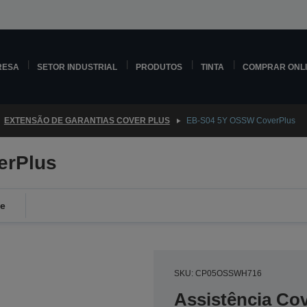
RESA
SETOR INDUSTRIAL
PRODUTOS
TINTA
COMPRAR ONL
EXTENSÃO DE GARANTIAS COVER PLUS
EB-S04 5Y OSSW CoverPlus
erPlus
de
SKU: CP05OSSWH716
Assistência Co