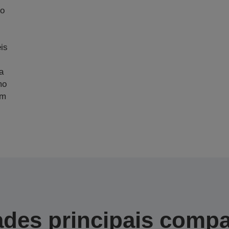
No
m
is
a
mo
am
des principais compa