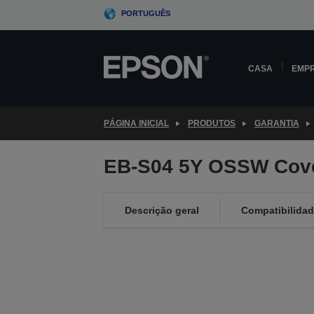
Skip
PORTUGUÊS
to
main
content
CASA
EMP
PÁGINA INICIAL
PRODUTOS
GARANTIA
EB-S04 5Y OSSW Cov
Descrição geral
Compatibilida