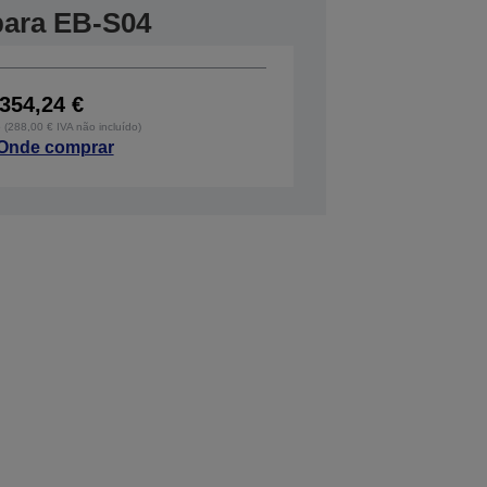
 para EB-S04
354,24 €
o (288,00 € IVA não incluído)
Onde comprar