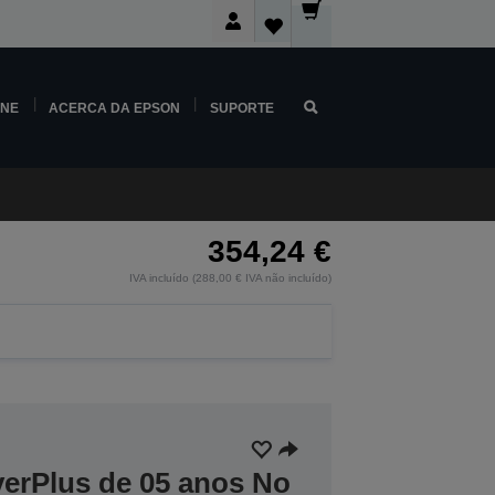
INE
ACERCA DA EPSON
SUPORTE
354,24 €
IVA incluído (288,00 € IVA não incluído)
verPlus de 05 anos No