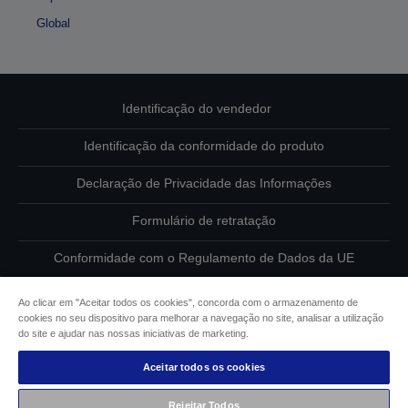
Global
Identificação do vendedor
Identificação da conformidade do produto
Declaração de Privacidade das Informações
Formulário de retratação
Conformidade com o Regulamento de Dados da UE
Contacte-nos sobre os seus dados
Ao clicar em "Aceitar todos os cookies", concorda com o armazenamento de
cookies no seu dispositivo para melhorar a navegação no site, analisar a utilização
Informações sobre cookies
do site e ajudar nas nossas iniciativas de marketing.
Aceitar todos os cookies
Compromisso da Epson para com a acessibilidade
Rejeitar Todos