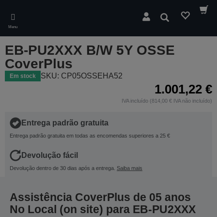
Skip
to
Pesquisar
main
Menu
content
EB-PU2XXX B/W 5Y OSSE
CoverPlus
SKU: CP05OSSEHA52
Em stock
1.001,22 €
IVA incluído (814,00 € IVA não incluído)
Entrega padrão gratuita
Entrega padrão gratuita em todas as encomendas superiores a 25 €
Devolução fácil
Devolução dentro de 30 dias após a entrega.
Saiba mais
Assistência CoverPlus de 05 anos
No Local (on site) para EB-PU2XXX