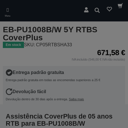
Skip
to
Pesquisar
main
Menu
content
EB-PU1008B/W 5Y RTBS
CoverPlus
SKU: CP05RTBSHA33
Em stock
671,58 €
IVA incluído (546,00 € IVA não incluído)
Entrega padrão gratuita
Entrega padrão gratuita em todas as encomendas superiores a 25 €
Devolução fácil
Devolução dentro de 30 dias após a entrega.
Saiba mais
Assistência CoverPlus de 05 anos
RTB para EB-PU1008B/W