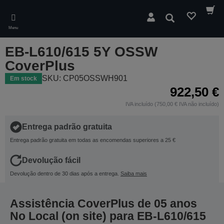
Skip
to
Pesquisar
main
Menu
content
EB-L610/615 5Y OSSW
CoverPlus
SKU: CP05OSSWH901
Em stock
922,50 €
IVA incluído (750,00 € IVA não incluído)
Entrega padrão gratuita
Entrega padrão gratuita em todas as encomendas superiores a 25 €
Devolução fácil
Devolução dentro de 30 dias após a entrega.
Saiba mais
Assistência CoverPlus de 05 anos
No Local (on site) para EB-L610/615