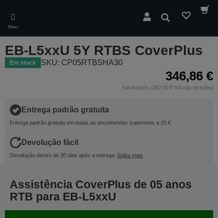
Skip
to
Pesquisar
main
Menu
content
EB-L5xxU 5Y RTBS CoverPlus
SKU: CP05RTBSHA30
Em stock
346,86 €
IVA incluído (282,00 € IVA não incluído)
Entrega padrão gratuita
Entrega padrão gratuita em todas as encomendas superiores a 25 €
Devolução fácil
Devolução dentro de 30 dias após a entrega.
Saiba mais
Assistência CoverPlus de 05 anos
RTB para EB-L5xxU