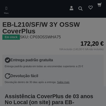
Skip
to
Pesquisar
main
Menu
content
EB-L210/SF/W 3Y OSSW
CoverPlus
SKU: CP03OSSWHA75
Em stock
172,20 €
IVA incluído (140,00 € IVA não incluído)
Entrega padrão gratuita
Entrega padrão gratuita em todas as encomendas superiores a 25 €
Devolução fácil
Devolução dentro de 30 dias após a entrega.
Saiba mais
Assistência CoverPlus de 03 anos
No Local (on site) para EB-