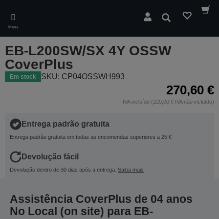
Skip
to
Pesquisar
main
Menu
content
EB-L200SW/SX 4Y OSSW
CoverPlus
SKU: CP04OSSWH993
Em stock
270,60 €
IVA incluído (220,00 € IVA não incluído)
Entrega padrão gratuita
Entrega padrão gratuita em todas as encomendas superiores a 25 €
Devolução fácil
Devolução dentro de 30 dias após a entrega.
Saiba mais
Assistência CoverPlus de 04 anos
No Local (on site) para EB-