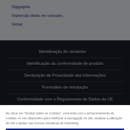
Digigraphie
Impressão direta em vestuário
Global
Identificação do vendedor
Identificação da conformidade do produto
Declaração de Privacidade das Informações
Formulário de retratação
Conformidade com o Regulamento de Dados da UE
Contacte-nos sobre os seus dados
Ao clicar em "Aceitar todos os cookies", concorda com o armazenamento de
cookies no seu dispositivo para melhorar a navegação no site, analisar a utilização
Informações sobre cookies
do site e ajudar nas nossas iniciativas de marketing.