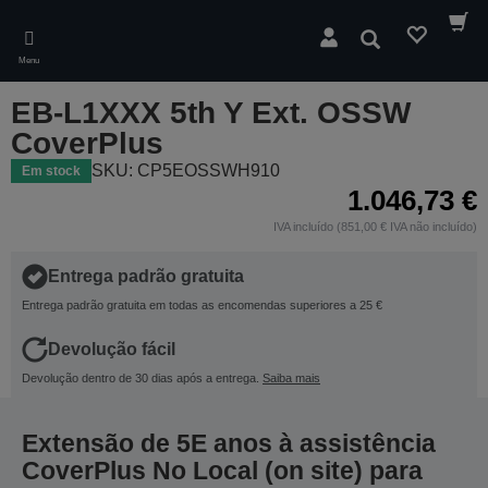
Skip
to
Pesquisar
main
Menu
content
EB-L1XXX 5th Y Ext. OSSW
CoverPlus
SKU: CP5EOSSWH910
Em stock
1.046,73 €
IVA incluído (851,00 € IVA não incluído)
Entrega padrão gratuita
Entrega padrão gratuita em todas as encomendas superiores a 25 €
Devolução fácil
Devolução dentro de 30 dias após a entrega.
Saiba mais
Extensão de 5E anos à assistência
CoverPlus No Local (on site) para