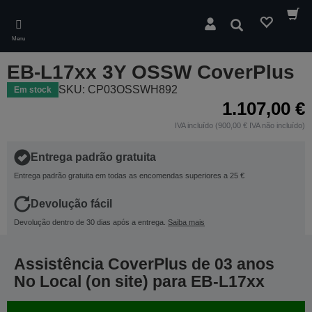
Skip
to
Pesquisar
main
Menu
content
EB-L17xx 3Y OSSW CoverPlus
SKU: CP03OSSWH892
Em stock
1.107,00 €
IVA incluído (900,00 € IVA não incluído)
Entrega padrão gratuita
Entrega padrão gratuita em todas as encomendas superiores a 25 €
Devolução fácil
Devolução dentro de 30 dias após a entrega.
Saiba mais
Assistência CoverPlus de 03 anos
No Local (on site) para EB-L17xx