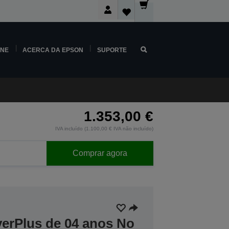
INE
ACERCA DA EPSON
SUPORTE
1.353,00 €
IVA incluído (1.100,00 € IVA não incluído)
Comprar agora
verPlus de 04 anos No