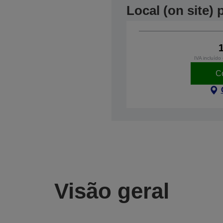
Local (on site)
IVA incluído
C
Visão geral