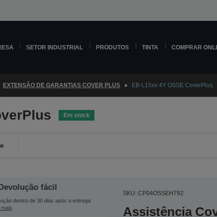
RESA
SETOR INDUSTRIAL
PRODUTOS
TINTA
COMPRAR ONL
EXTENSÃO DE GARANTIAS COVER PLUS
EB-L15xx 4Y OSSE CoverPlus
verPlus
Em stock
de
Devolução fácil
SKU: CP04OSSEH792
ução dentro de 30 dias após a entrega.
Assistência Co
 mais