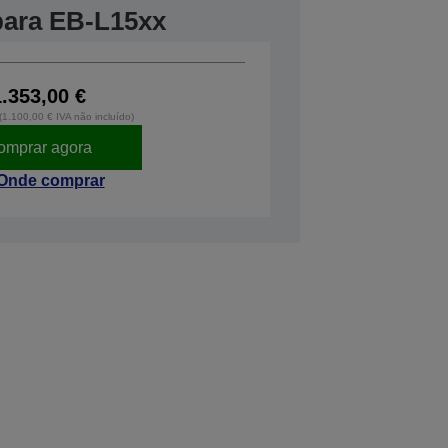
 para EB-L15xx
1.353,00 €
 (1.100,00 € IVA não incluído)
omprar agora
Onde comprar