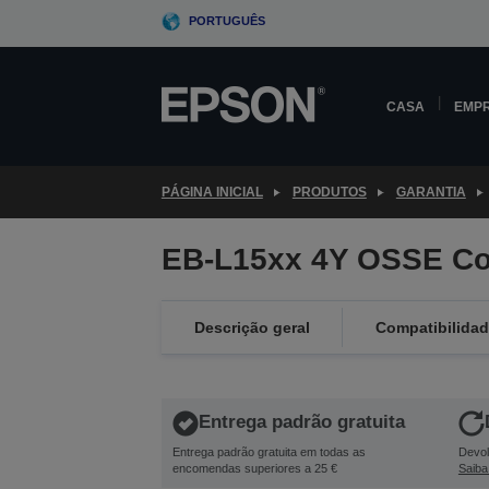
Skip
PORTUGUÊS
to
main
content
CASA
EMP
PÁGINA INICIAL
PRODUTOS
GARANTIA
EB-L15xx 4Y OSSE Co
Descrição geral
Compatibilida
Entrega padrão gratuita
Entrega padrão gratuita em todas as
Devol
encomendas superiores a 25 €
Saiba