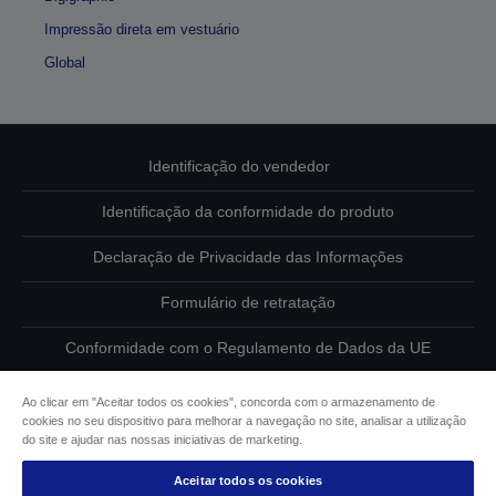
Impressão direta em vestuário
Global
Identificação do vendedor
Identificação da conformidade do produto
Declaração de Privacidade das Informações
Formulário de retratação
Conformidade com o Regulamento de Dados da UE
Contacte-nos sobre os seus dados
Ao clicar em "Aceitar todos os cookies", concorda com o armazenamento de
cookies no seu dispositivo para melhorar a navegação no site, analisar a utilização
Informações sobre cookies
do site e ajudar nas nossas iniciativas de marketing.
Aceitar todos os cookies
Compromisso da Epson para com a acessibilidade