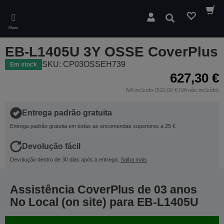
Skip
to
Pesquisar
main
Menu
content
EB-L1405U 3Y OSSE CoverPlus
SKU: CP03OSSEH739
Em stock
627,30 €
IVA incluído (510,00 € IVA não incluído)
Entrega padrão gratuita
Entrega padrão gratuita em todas as encomendas superiores a 25 €
Devolução fácil
Devolução dentro de 30 dias após a entrega.
Saiba mais
Assistência CoverPlus de 03 anos
No Local (on site) para EB-L1405U