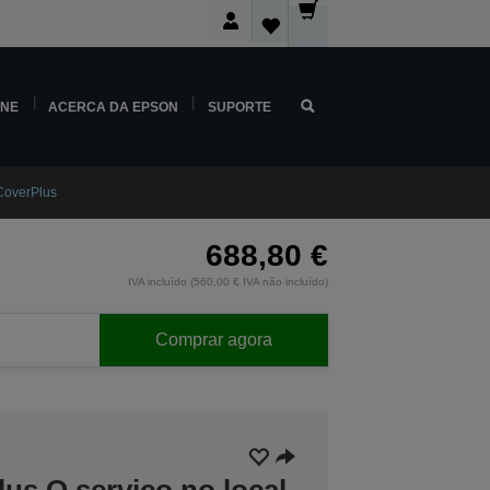
INE
ACERCA DA EPSON
SUPORTE
overPlus
688,80 €
IVA incluído (560,00 € IVA não incluído)
Comprar agora