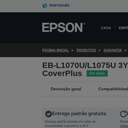
Skip
PORTUGUÊS
to
main
content
CASA
EMP
PÁGINA INICIAL
PRODUTOS
GARANTIA
EB-L1070U/L1075U 3
CoverPlus
Em stock
Descrição geral
Compatibilida
Entrega padrão gratuita
Entrega padrão gratuita em todas as
Devol
encomendas superiores a 25 €
Saiba