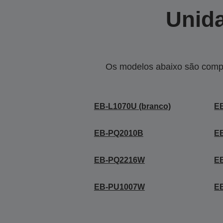
Unida
Os modelos abaixo são compa
EB-L1070U (branco)
EB
EB-PQ2010B
E
EB-PQ2216W
E
EB-PU1007W
E