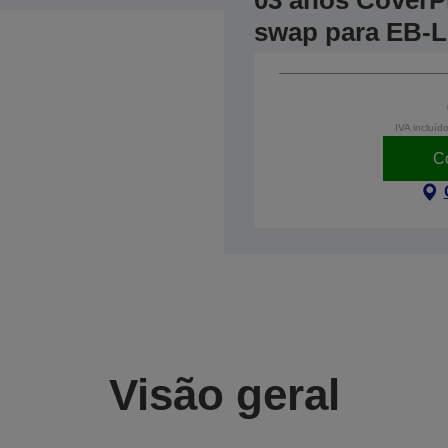
03 anos CoverPl
swap para EB-
IVA incluíd
C
Visão geral