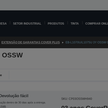
RESA
SETOR INDUSTRIAL
PRODUTOS
TINTA
COMPRAR ONL
EXTENSÃO DE GARANTIAS COVER PLUS
EB-L1070U/L1075U 3Y OSSW C
Y OSSW
de
Devolução fácil
SKU: CP03OSSWH940
ução dentro de 30 dias após a entrega.
 mais