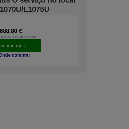
us O serviço no local
L1070U/L1075U
688,80 €
o (560,00 € IVA não incluído)
omprar agora
Onde comprar