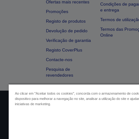
Ofertas mais recentes
Condições de pag
e entrega
Promoções
Termos de utilizaçã
Registo de produtos
Termos das Promo
Devolução de pedido
Online
Verificação de garantia
Registo CoverPlus
Contacte-nos
Pesquisa de
revendedores
Ao clicar em "Aceitar todos os cookies", concorda com o armazenamento de cook
dispositivo para melhorar a navegação no site, analisar a utilização do site e ajud
Identificação do vendedor
Identifica
iniciativas de marketing.
Conformidade com o Regu