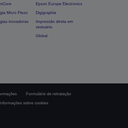
onCore
Epson Europe Electronics
gia Micro Piezo
Digigraphie
gias inovadoras
Impressão direta em
vestuário
Global
formações
Formulário de retratação
Informações sobre cookies