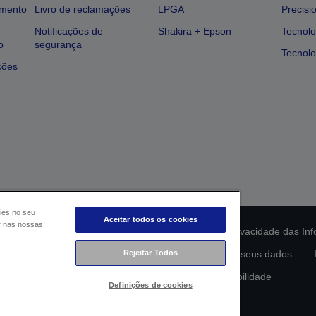
amento
Livro de reclamações
LPGA
Precisi
Notificações de
Shakira + Epson
Tecnolo
o
segurança
Tecnolo
ções
ies no seu
Aceitar todos os cookies
ar nas nossas
ção da conformidade do produto
Declaração de Privacidade das In
lamento de Dados da UE
Rejeitar Todos
Contacte-nos sobre os seus dados
Compromisso da Epson para com a acessibilidade
Definições de cookies
Copyright © 2026 Seiko Epson