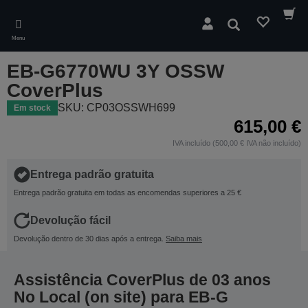
Skip
to
Pesquisar
main
Menu
content
EB-G6770WU 3Y OSSW
CoverPlus
SKU: CP03OSSWH699
Em stock
615,00 €
IVA incluído (500,00 € IVA não incluído)
Entrega padrão gratuita
Entrega padrão gratuita em todas as encomendas superiores a 25 €
Devolução fácil
Devolução dentro de 30 dias após a entrega.
Saiba mais
Assistência CoverPlus de 03 anos
No Local (on site) para EB-G