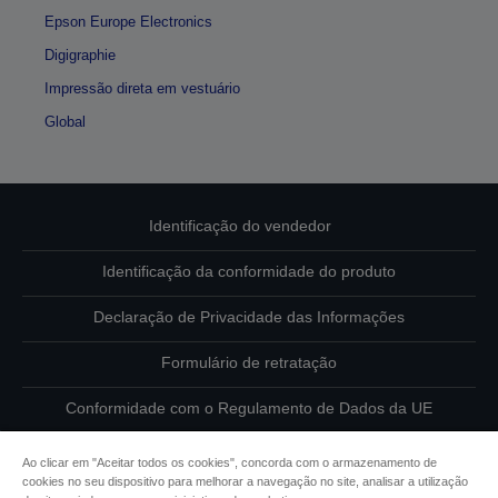
Epson Europe Electronics
Digigraphie
Impressão direta em vestuário
Global
Identificação do vendedor
Identificação da conformidade do produto
Declaração de Privacidade das Informações
Formulário de retratação
Conformidade com o Regulamento de Dados da UE
Contacte-nos sobre os seus dados
Ao clicar em "Aceitar todos os cookies", concorda com o armazenamento de
cookies no seu dispositivo para melhorar a navegação no site, analisar a utilização