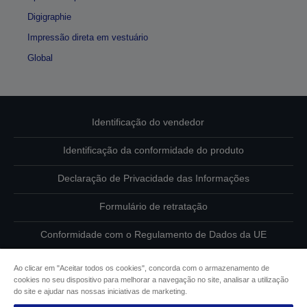
Digigraphie
Impressão direta em vestuário
Global
Identificação do vendedor
Identificação da conformidade do produto
Declaração de Privacidade das Informações
Formulário de retratação
Conformidade com o Regulamento de Dados da UE
Contacte-nos sobre os seus dados
Ao clicar em "Aceitar todos os cookies", concorda com o armazenamento de
cookies no seu dispositivo para melhorar a navegação no site, analisar a utilização
Informações sobre cookies
do site e ajudar nas nossas iniciativas de marketing.