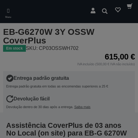
Skip
to
Pesquisar
main
Menu
content
EB-G6270W 3Y OSSW
CoverPlus
SKU: CP03OSSWH702
Em stock
615,00 €
IVA incluído (500,00 € IVA não incluído)
Entrega padrão gratuita
Entrega padrão gratuita em todas as encomendas superiores a 25 €
Devolução fácil
Devolução dentro de 30 dias após a entrega.
Saiba mais
Assistência CoverPlus de 03 anos
No Local (on site) para EB-G 6270W