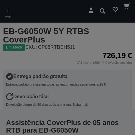
Skip
to
Pesquisar
main
Menu
content
EB-G6050W 5Y RTBS
CoverPlus
SKU: CP05RTBSH511
Em stock
726,19 €
IVA incluído (590,40 € IVA não incluído)
Entrega padrão gratuita
Entrega padrão gratuita em todas as encomendas superiores a 25 €
Devolução fácil
Devolução dentro de 30 dias após a entrega.
Saiba mais
Assistência CoverPlus de 05 anos
RTB para EB-G6050W