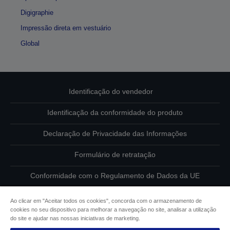
Digigraphie
Impressão direta em vestuário
Global
Identificação do vendedor
Identificação da conformidade do produto
Declaração de Privacidade das Informações
Formulário de retratação
Conformidade com o Regulamento de Dados da UE
Contacte-nos sobre os seus dados
Ao clicar em "Aceitar todos os cookies", concorda com o armazenamento de
cookies no seu dispositivo para melhorar a navegação no site, analisar a utilização
Informações sobre cookies
do site e ajudar nas nossas iniciativas de marketing.