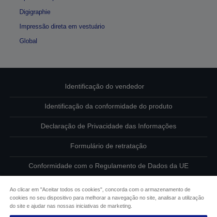
Digigraphie
Impressão direta em vestuário
Global
Identificação do vendedor
Identificação da conformidade do produto
Declaração de Privacidade das Informações
Formulário de retratação
Conformidade com o Regulamento de Dados da UE
Contacte-nos sobre os seus dados
Ao clicar em "Aceitar todos os cookies", concorda com o armazenamento de
cookies no seu dispositivo para melhorar a navegação no site, analisar a utilização
Informações sobre cookies
do site e ajudar nas nossas iniciativas de marketing.