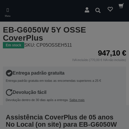
Skip
to
Pesquisar
main
Menu
content
EB-G6050W 5Y OSSE
CoverPlus
SKU: CP05OSSEH511
Em stock
947,10 €
IVA incluído (770,00 € IVA não incluído)
Entrega padrão gratuita
Entrega padrão gratuita em todas as encomendas superiores a 25 €
Devolução fácil
Devolução dentro de 30 dias após a entrega.
Saiba mais
Assistência CoverPlus de 05 anos
No Local (on site) para EB-G6050W