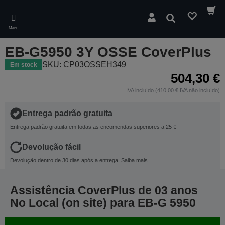
Skip
to
Pesquisar
main
Menu
content
EB-G5950 3Y OSSE CoverPlus
SKU: CP03OSSEH349
Em stock
504,30 €
IVA incluído (410,00 € IVA não incluído)
Entrega padrão gratuita
Entrega padrão gratuita em todas as encomendas superiores a 25 €
Devolução fácil
Devolução dentro de 30 dias após a entrega.
Saiba mais
Assistência CoverPlus de 03 anos
No Local (on site) para EB-G 5950