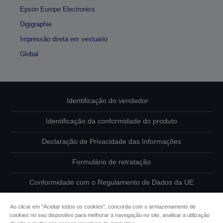
Epson Europe Electronics
Digigraphie
Impressão direta em vestuário
Global
Identificação do vendedor
Identificação da conformidade do produto
Declaração de Privacidade das Informações
Formulário de retratação
Conformidade com o Regulamento de Dados da UE
Contacte-nos sobre os seus dados
Ao clicar em "Aceitar todos os cookies", concorda com o armazenamento de
cookies no seu dispositivo para melhorar a navegação no site, analisar a utilização