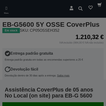
Skip
to
Pesquisar
main
Menu
content
EB-G5600 5Y OSSE CoverPlus
SKU: CP05OSSEH352
Em stock
1.210,32 €
IVA incluído (984,00 € IVA não incluído)
Entrega padrão gratuita
Entrega padrão gratuita em todas as encomendas superiores a 25 €
Devolução fácil
Devolução dentro de 30 dias após a entrega.
Saiba mais
Assistência CoverPlus de 05 anos
No Local (on site) para EB-G 5600