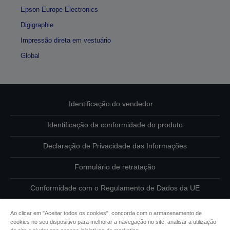
Epson Europe Electronics
Digigraphie
Impressão direta em vestuário
Global
Identificação do vendedor
Identificação da conformidade do produto
Declaração de Privacidade das Informações
Formulário de retratação
Conformidade com o Regulamento de Dados da UE
Contacte-nos sobre os seus dados
Ao clicar em "Aceitar todos os cookies", concorda com o armazenamento de
cookies no seu dispositivo para melhorar a navegação no site, analisar a utilização