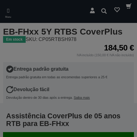
Skip
to
Pesquisar
main
Menu
content
EB-FHxx 5Y RTBS CoverPlus
SKU: CP05RTBSH978
Em stock
184,50 €
IVA incluído (150,00 € IVA não incluído)
Entrega padrão gratuita
Entrega padrão gratuita em todas as encomendas superiores a 25 €
Devolução fácil
Devolução dentro de 30 dias após a entrega.
Saiba mais
Assistência CoverPlus de 05 anos
RTB para EB-FHxx