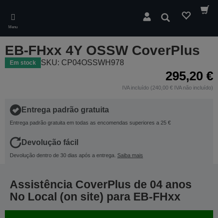
Skip
to
Pesquisar
main
Menu
content
EB-FHxx 4Y OSSW CoverPlus
SKU: CP04OSSWH978
Em stock
295,20 €
IVA incluído (240,00 € IVA não incluído)
Entrega padrão gratuita
Entrega padrão gratuita em todas as encomendas superiores a 25 €
Devolução fácil
Devolução dentro de 30 dias após a entrega.
Saiba mais
Assistência CoverPlus de 04 anos
No Local (on site) para EB-FHxx