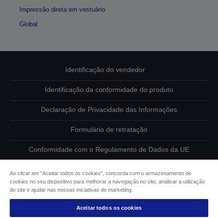
Impressão direta em vestuário
Global
Identificação do vendedor
Identificação da conformidade do produto
Declaração de Privacidade das Informações
Formulário de retratação
Conformidade com o Regulamento de Dados da UE
Contacte-nos sobre os seus dados
Ao clicar em "Aceitar todos os cookies", concorda com o armazenamento de
cookies no seu dispositivo para melhorar a navegação no site, analisar a utilização
Informações sobre cookies
do site e ajudar nas nossas iniciativas de marketing.
Aceitar todos os cookies
Compromisso da Epson para com a acessibilidade