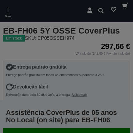
Skip
to
Pesquisar
main
Menu
content
EB-FH06 5Y OSSE CoverPlus
SKU: CP05OSSEH974
Em stock
297,66 €
IVA incluído (242,00 € IVA não incluído)
Entrega padrão gratuita
Entrega padrão gratuita em todas as encomendas superiores a 25 €
Devolução fácil
Devolução dentro de 30 dias após a entrega.
Saiba mais
Assistência CoverPlus de 05 anos
No Local (on site) para EB-FH06