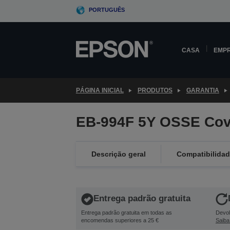
Skip
PORTUGUÊS
to
main
content
CASA
EMP
PÁGINA INICIAL
PRODUTOS
GARANTIA
EB-994F 5Y OSSE Cov
Descrição geral
Compatibilida
Entrega padrão gratuita
Entrega padrão gratuita em todas as
Devol
encomendas superiores a 25 €
Saiba