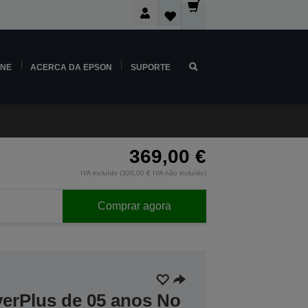
INE
ACERCA DA EPSON
SUPORTE
369,00 €
IVA incluído (300,00 € IVA não incluído)
Comprar agora
verPlus de 05 anos No