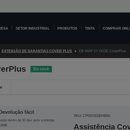
RESA
SETOR INDUSTRIAL
PRODUTOS
TINTA
COMPRAR ONL
EXTENSÃO DE GARANTIAS COVER PLUS
EB-994F 5Y OSSE CoverPlus
erPlus
Em stock
de
Devolução fácil
SKU: CP05OSSEHB60
ução dentro de 30 dias após a entrega.
Assistência Co
 mais