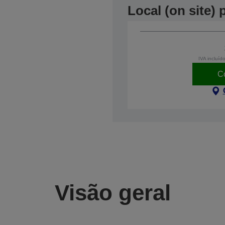
Local (on site)
IVA incluíd
C
Visão geral