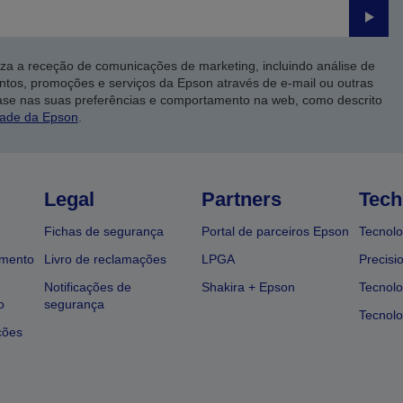
Enviar
iza a receção de comunicações de marketing, incluindo análise de
ntos, promoções e serviços da Epson através de e-mail ou outras
ase nas suas preferências e comportamento na web, como descrito
dade da Epson
.
Legal
Partners
Tech
Fichas de segurança
Portal de parceiros Epson
Tecnolo
amento
Livro de reclamações
LPGA
Precisi
Notificações de
Shakira + Epson
Tecnolo
o
segurança
Tecnolo
ções