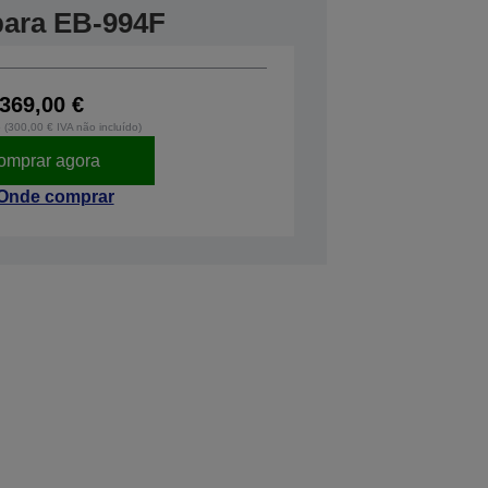
 para EB-994F
369,00 €
o (300,00 € IVA não incluído)
omprar agora
Onde comprar