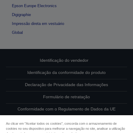
Epson Europe Electronics
Digigraphie
Impressão direta em vestuário
Global
Identificação do vendedor
Identificação da conformidade do produto
Declaração de Privacidade das Informações
Formulário de retratação
Conformidade com o Regulamento de Dados da UE
Contacte-nos sobre os seus dados
Ao clicar em "Aceitar todos os cookies", concorda com o armazenamento de
cookies no seu dispositivo para melhorar a navegação no site, analisar a utilização