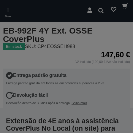
Skip
to
Pesquisar
main
Menu
content
EB-992F 4Y Ext. OSSE
CoverPlus
SKU: CP4EOSSEH988
Em stock
147,60 €
IVA incluído (120,00 € IVA não incluído)
Entrega padrão gratuita
Entrega padrão gratuita em todas as encomendas superiores a 25 €
Devolução fácil
Devolução dentro de 30 dias após a entrega.
Saiba mais
Extensão de 4E anos à assistência
CoverPlus No Local (on site) para