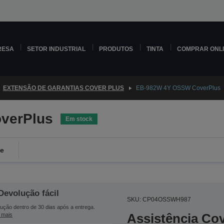
RESA
SETOR INDUSTRIAL
PRODUTOS
TINTA
COMPRAR ONL
EXTENSÃO DE GARANTIAS COVER PLUS
EB-982W 4Y OSSW CoverPlus
verPlus
Em stock
de
Devolução fácil
SKU: CP04OSSWH987
ução dentro de 30 dias após a entrega.
Assistência Co
 mais