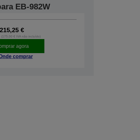
 para EB-982W
215,25 €
o (175,00 € IVA não incluído)
omprar agora
Onde comprar