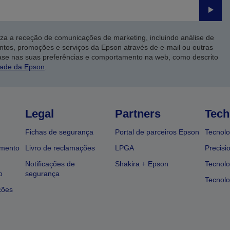
Enviar
iza a receção de comunicações de marketing, incluindo análise de
ntos, promoções e serviços da Epson através de e-mail ou outras
ase nas suas preferências e comportamento na web, como descrito
dade da Epson
.
Legal
Partners
Tech
Fichas de segurança
Portal de parceiros Epson
Tecnolo
amento
Livro de reclamações
LPGA
Precisi
Notificações de
Shakira + Epson
Tecnolo
o
segurança
Tecnolo
ções