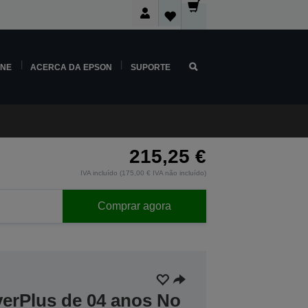
INE
ACERCA DA EPSON
SUPORTE
215,25 €
IVA incluído (175,00 € IVA não incluído)
Comprar agora
verPlus de 04 anos No