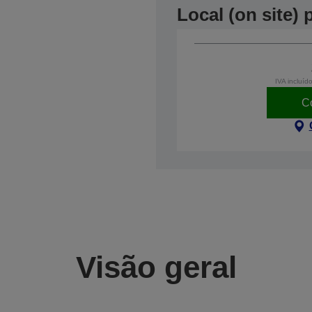
Local (on site)
IVA incluíd
C
Visão geral