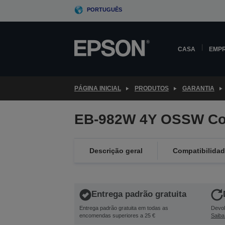
Skip
PORTUGUÊS
to
main
content
CASA
EMP
PÁGINA INICIAL
PRODUTOS
GARANTIA
EB-982W 4Y OSSW Co
Descrição geral
Compatibilida
Entrega padrão gratuita
Entrega padrão gratuita em todas as
Devol
encomendas superiores a 25 €
Saiba