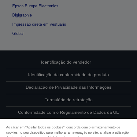
Epson Europe Electronics
Digigraphie
Impressão direta em vestuário
Global
Identificação do vendedor
Identificação da conformidade do produto
Declaração de Privacidade das Informações
Formulário de retratação
Conformidade com o Regulamento de Dados da UE
Contacte-nos sobre os seus dados
Ao clicar em "Aceitar todos os cookies", concorda com o armazenamento de
cookies no seu dispositivo para melhorar a navegação no site, analisar a utilização