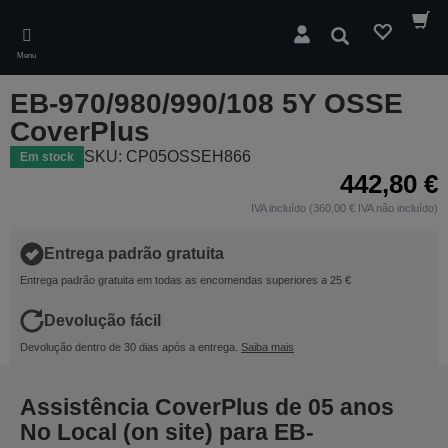
Skip
to
Pesquisar
main
Menu
content
EB-970/980/990/108 5Y OSSE
CoverPlus
SKU: CP05OSSEH866
Em stock
442,80 €
IVA incluído (360,00 € IVA não incluído)
Entrega padrão gratuita
Entrega padrão gratuita em todas as encomendas superiores a 25 €
Devolução fácil
Devolução dentro de 30 dias após a entrega.
Saiba mais
Assistência CoverPlus de 05 anos
No Local (on site) para EB-