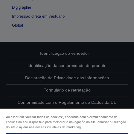
Digigraphie
Impressão direta em vestuário
Global
Identificação do vendedor
Identificação da conformidade do produto
Declaração de Privacidade das Informações
Formulário de retratação
Conformidade com o Regulamento de Dados da UE
Contacte-nos sobre os seus dados
Ao clicar em "Aceitar todos os cookies", concorda com o armazenamento de
cookies no seu dispositivo para melhorar a navegação no site, analisar a utilização
Informações sobre cookies
do site e ajudar nas nossas iniciativas de marketing.