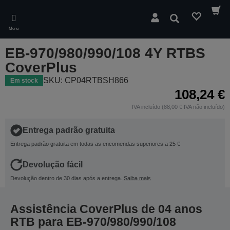
Skip
to
Pesquisar
main
Menu
content
EB-970/980/990/108 4Y RTBS
CoverPlus
SKU: CP04RTBSH866
Em stock
108,24 €
IVA incluído (88,00 € IVA não incluído)
Entrega padrão gratuita
Entrega padrão gratuita em todas as encomendas superiores a 25 €
Devolução fácil
Devolução dentro de 30 dias após a entrega.
Saiba mais
Assistência CoverPlus de 04 anos
RTB para EB-970/980/990/108