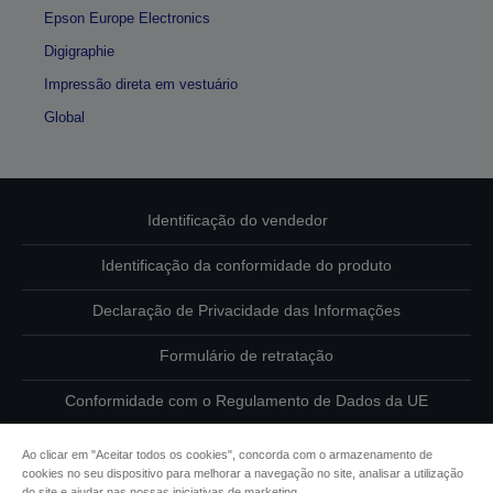
Epson Europe Electronics
Digigraphie
Impressão direta em vestuário
Global
Identificação do vendedor
Identificação da conformidade do produto
Declaração de Privacidade das Informações
Formulário de retratação
Conformidade com o Regulamento de Dados da UE
Contacte-nos sobre os seus dados
Ao clicar em "Aceitar todos os cookies", concorda com o armazenamento de
cookies no seu dispositivo para melhorar a navegação no site, analisar a utilização
Informações sobre cookies
do site e ajudar nas nossas iniciativas de marketing.