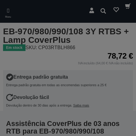
Skip
to
Pesquisar
main
Menu
content
EB-970/980/990/108 3Y RTBS +
Lamp CoverPlus
SKU: CP03RTBLH866
Em stock
78,72 €
IVA incluído (64,00 € IVA não incluído)
Entrega padrão gratuita
Entrega padrão gratuita em todas as encomendas superiores a 25 €
Devolução fácil
Devolução dentro de 30 dias após a entrega.
Saiba mais
Assistência CoverPlus de 03 anos
RTB para EB-970/980/990/108