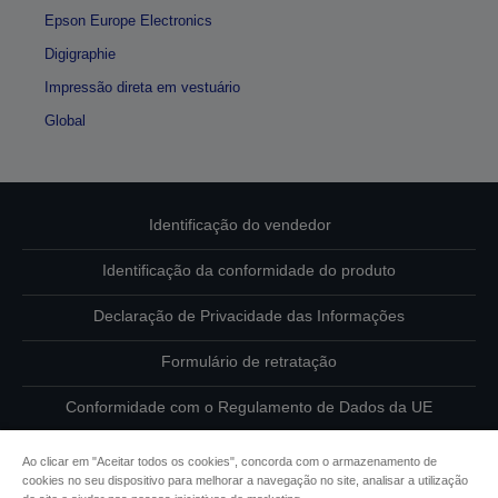
Epson Europe Electronics
Digigraphie
Impressão direta em vestuário
Global
Identificação do vendedor
Identificação da conformidade do produto
Declaração de Privacidade das Informações
Formulário de retratação
Conformidade com o Regulamento de Dados da UE
Contacte-nos sobre os seus dados
Ao clicar em "Aceitar todos os cookies", concorda com o armazenamento de
cookies no seu dispositivo para melhorar a navegação no site, analisar a utilização