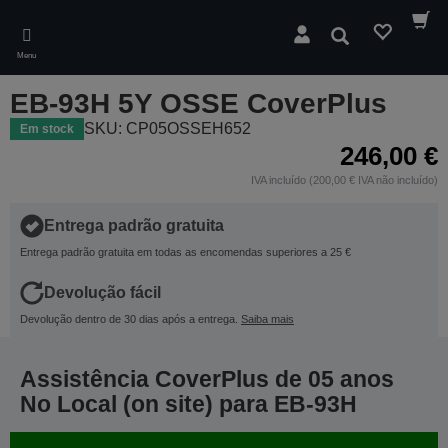
Skip
to
Pesquisar
main
Menu
content
EB-93H 5Y OSSE CoverPlus
SKU: CP05OSSEH652
Em stock
246,00 €
IVA incluído (200,00 € IVA não incluído)
Entrega padrão gratuita
Entrega padrão gratuita em todas as encomendas superiores a 25 €
Devolução fácil
Devolução dentro de 30 dias após a entrega.
Saiba mais
Assistência CoverPlus de 05 anos
No Local (on site) para EB-93H