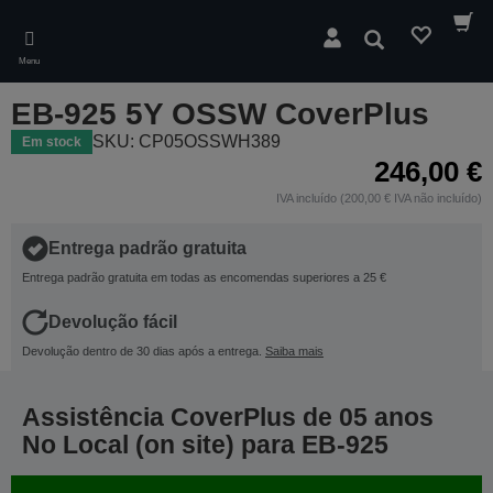
Skip
to
Pesquisar
main
Menu
content
EB-925 5Y OSSW CoverPlus
SKU: CP05OSSWH389
Em stock
246,00 €
IVA incluído (200,00 € IVA não incluído)
Entrega padrão gratuita
Entrega padrão gratuita em todas as encomendas superiores a 25 €
Devolução fácil
Devolução dentro de 30 dias após a entrega.
Saiba mais
Assistência CoverPlus de 05 anos
No Local (on site) para EB-925