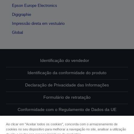
Epson Europe Electronics
Digigraphie
Impressão direta em vestuário
Global
Identificação do vendedor
Identificação da conformidade do produto
Declaração de Privacidade das Informações
Formulário de retratação
Conformidade com o Regulamento de Dados da UE
Contacte-nos sobre os seus dados
Ao clicar em "Aceitar todos os cookies", concorda com o armazenamento de
cookies no seu dispositivo para melhorar a navegação no site, analisar a utilização