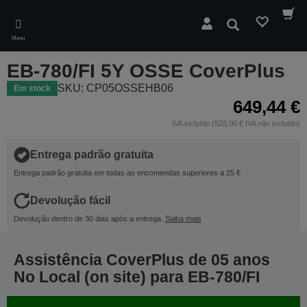
Skip
to
Pesquisar
main
Menu
content
EB-780/FI 5Y OSSE CoverPlus
SKU: CP05OSSEHB06
Em stock
649,44 €
IVA incluído (528,00 € IVA não incluído)
Entrega padrão gratuita
Entrega padrão gratuita em todas as encomendas superiores a 25 €
Devolução fácil
Devolução dentro de 30 dias após a entrega.
Saiba mais
Assistência CoverPlus de 05 anos
No Local (on site) para EB-780/FI