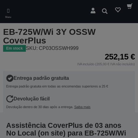
Skip
to
Pesquisar
main
Menu
content
EB-725W/Wi 3Y OSSW
CoverPlus
SKU: CP03OSSWH999
Em stock
252,15 €
IVA incluído (205,00 € IVA não incluído)
Entrega padrão gratuita
Entrega padrão gratuita em todas as encomendas superiores a 25 €
Devolução fácil
Devolução dentro de 30 dias após a entrega.
Saiba mais
Assistência CoverPlus de 03 anos
No Local (on site) para EB-725W/Wi